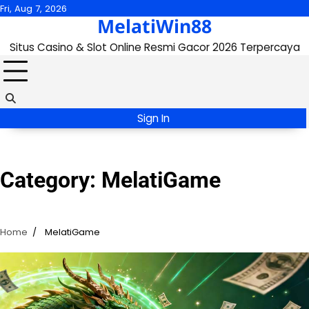
Skip
Fri, Aug 7, 2026
MelatiWin88
to
content
Situs Casino & Slot Online Resmi Gacor 2026 Terpercaya
Sign In
Category:
MelatiGame
Home
MelatiGame