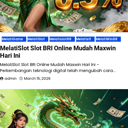
MelatiGame
MelatiSlot
Melatislot88
Melatislt
MelatiWin88
MelatiSlot Slot BRI Online Mudah Maxwin
Hari Ini
MelatiSlot Slot BRI Online Mudah Maxwin Hari Ini –
Perkembangan teknologi digital telah mengubah cara…
admin
March 15, 2026