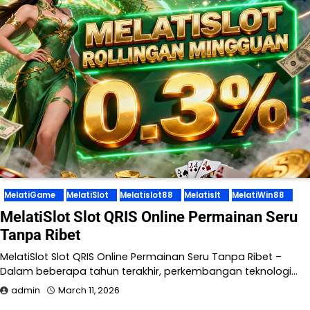
MelatiGame
MelatiSlot
Melatislot88
Melatislt
MelatiWin88
MelatiSlot Slot QRIS Online Permainan Seru
Tanpa Ribet
MelatiSlot Slot QRIS Online Permainan Seru Tanpa Ribet –
Dalam beberapa tahun terakhir, perkembangan teknologi…
admin
March 11, 2026