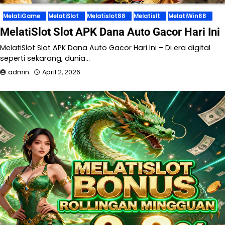
MelatiGame
MelatiSlot
Melatislot88
Melatislt
MelatiWin88
MelatiSlot Slot APK Dana Auto Gacor Hari Ini
MelatiSlot Slot APK Dana Auto Gacor Hari Ini – Di era digital
seperti sekarang, dunia…
admin
April 2, 2026