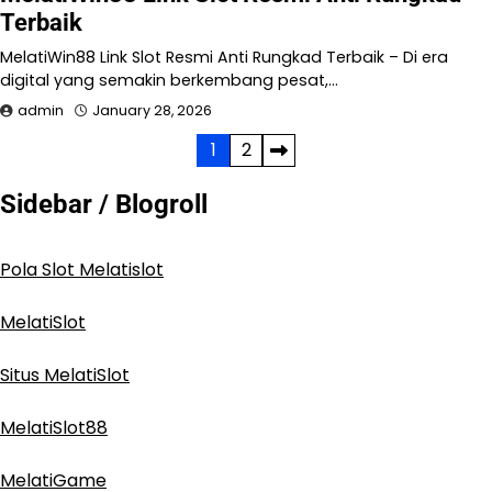
Terbaik
MelatiWin88 Link Slot Resmi Anti Rungkad Terbaik – Di era
digital yang semakin berkembang pesat,…
admin
January 28, 2026
Posts
1
2
pagination
Sidebar / Blogroll
Pola Slot Melatislot
MelatiSlot
Situs MelatiSlot
MelatiSlot88
MelatiGame