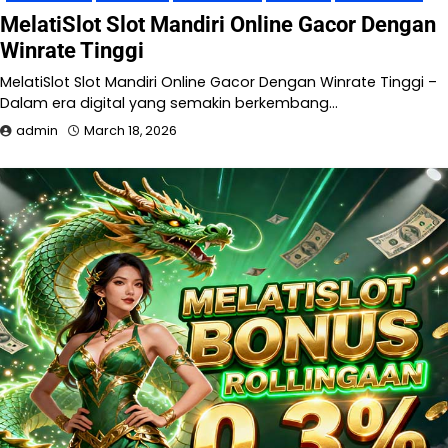
MelatiSlot Slot Mandiri Online Gacor Dengan
Winrate Tinggi
MelatiSlot Slot Mandiri Online Gacor Dengan Winrate Tinggi –
Dalam era digital yang semakin berkembang…
admin
March 18, 2026