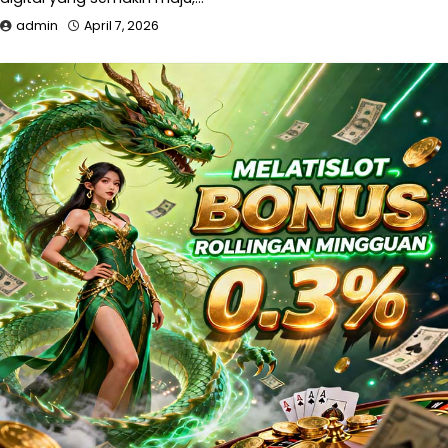
admin
April 7, 2026