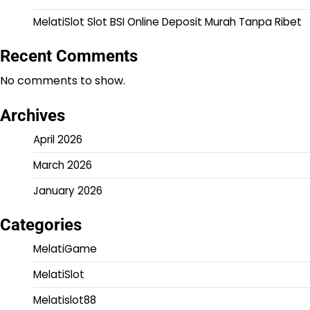
MelatiSlot Slot BSI Online Deposit Murah Tanpa Ribet
Recent Comments
No comments to show.
Archives
April 2026
March 2026
January 2026
Categories
MelatiGame
MelatiSlot
Melatislot88