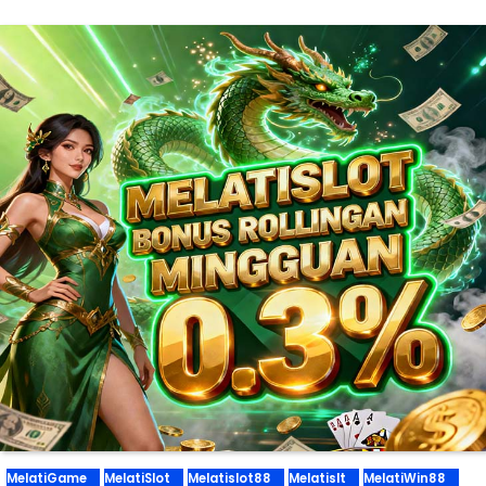
MelatiGame
MelatiSlot
Melatislot88
Melatislt
MelatiWin88