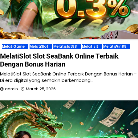
MelatiGame
MelatiSlot
Melatislot88
Melatislt
MelatiWin88
MelatiSlot Slot SeaBank Online Terbaik
Dengan Bonus Harian
MelatiSlot Slot SeaBank Online Terbaik Dengan Bonus Harian –
Di era digital yang semakin berkembang…
admin
March 25, 2026