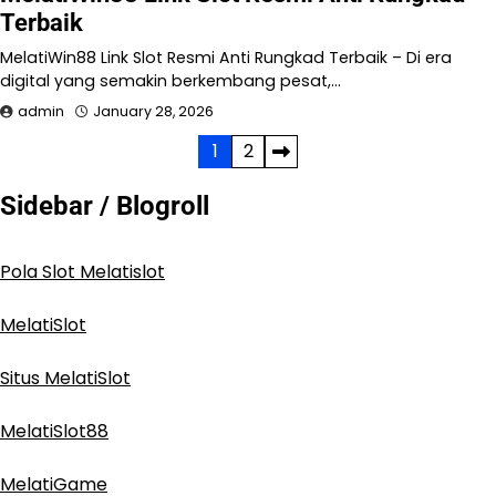
Terbaik
MelatiWin88 Link Slot Resmi Anti Rungkad Terbaik – Di era
digital yang semakin berkembang pesat,…
admin
January 28, 2026
Posts
1
2
pagination
Sidebar / Blogroll
Pola Slot Melatislot
MelatiSlot
Situs MelatiSlot
MelatiSlot88
MelatiGame