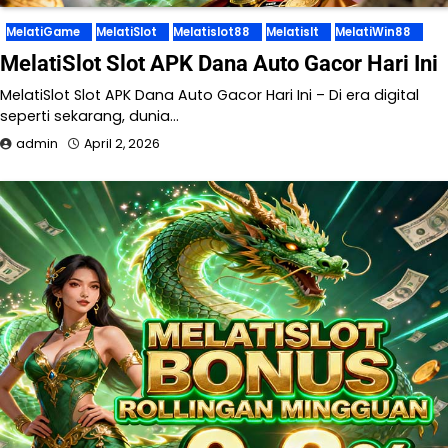
MelatiGame
MelatiSlot
Melatislot88
Melatislt
MelatiWin88
MelatiSlot Slot APK Dana Auto Gacor Hari Ini
MelatiSlot Slot APK Dana Auto Gacor Hari Ini – Di era digital
seperti sekarang, dunia…
admin
April 2, 2026