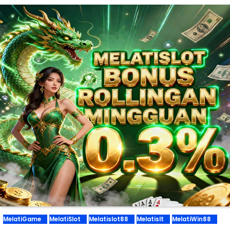
MelatiGame
MelatiSlot
Melatislot88
Melatislt
MelatiWin88