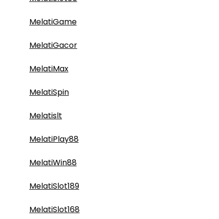
MelatiGame
MelatiGacor
MelatiMax
MelatiSpin
Melatislt
MelatiPlay88
MelatiWin88
MelatiSlot189
MelatiSlot168