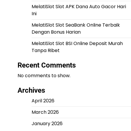
MelatiSlot Slot APK Dana Auto Gacor Hari
Ini
MelatiSlot Slot SeaBank Online Terbaik
Dengan Bonus Harian
MelatiSlot Slot BSI Online Deposit Murah
Tanpa Ribet
Recent Comments
No comments to show.
Archives
April 2026
March 2026
January 2026