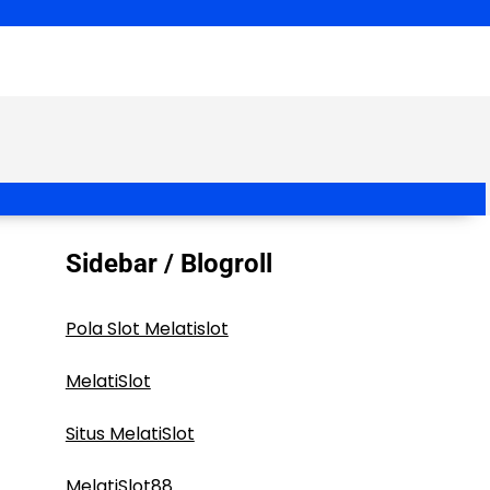
Sidebar / Blogroll
Pola Slot Melatislot
MelatiSlot
Situs MelatiSlot
MelatiSlot88