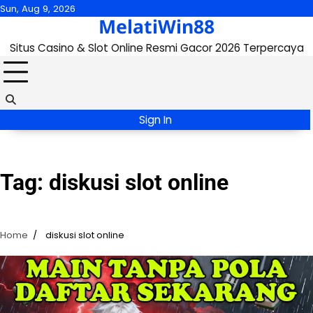
Skip
Sun, Aug 9, 2026
MelatiWin88
to
content
Situs Casino & Slot Online Resmi Gacor 2026 Terpercaya
Sign In
Tag:
diskusi slot online
Home
diskusi slot online