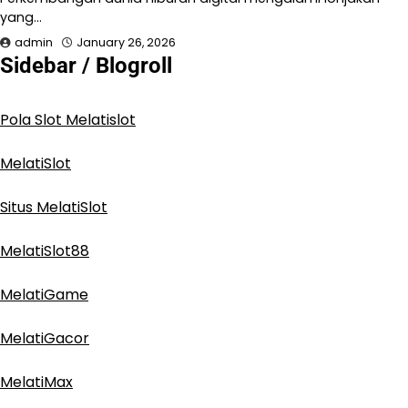
yang…
admin
January 26, 2026
Sidebar / Blogroll
Pola Slot Melatislot
MelatiSlot
Situs MelatiSlot
MelatiSlot88
MelatiGame
MelatiGacor
MelatiMax