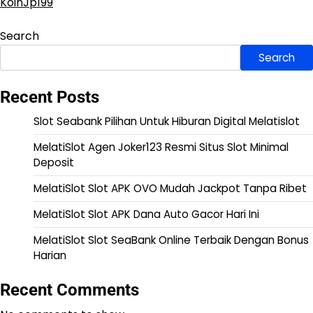
KoinJp199
Search
Search
Recent Posts
Slot Seabank Pilihan Untuk Hiburan Digital Melatislot
MelatiSlot Agen Joker123 Resmi Situs Slot Minimal
Deposit
MelatiSlot Slot APK OVO Mudah Jackpot Tanpa Ribet
MelatiSlot Slot APK Dana Auto Gacor Hari Ini
MelatiSlot Slot SeaBank Online Terbaik Dengan Bonus
Harian
Recent Comments