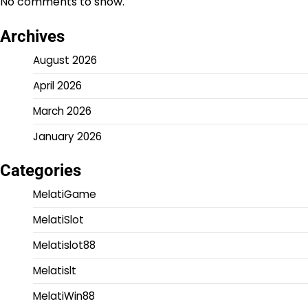
No comments to show.
Archives
August 2026
April 2026
March 2026
January 2026
Categories
MelatiGame
MelatiSlot
Melatislot88
Melatislt
MelatiWin88