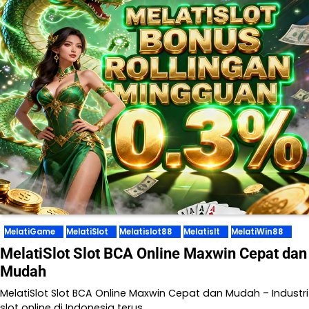
MelatiGame
MelatiSlot
Melatislot88
Melatislt
MelatiWin88
MelatiSlot Slot BCA Online Maxwin Cepat dan
Mudah
MelatiSlot Slot BCA Online Maxwin Cepat dan Mudah – Industri
slot online di Indonesia terus…