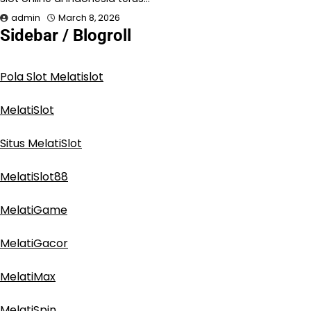
admin
March 8, 2026
Sidebar / Blogroll
Pola Slot Melatislot
MelatiSlot
Situs MelatiSlot
MelatiSlot88
MelatiGame
MelatiGacor
MelatiMax
MelatiSpin