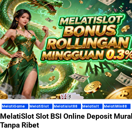
MelatiGame
MelatiSlot
Melatislot88
Melatislt
MelatiWin88
MelatiSlot Slot BSI Online Deposit Mura
Tanpa Ribet