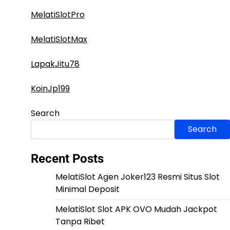
MelatiSlotPro
MelatiSlotMax
LapakJitu78
KoinJp199
Search
Search
Recent Posts
MelatiSlot Agen Joker123 Resmi Situs Slot
Minimal Deposit
MelatiSlot Slot APK OVO Mudah Jackpot
Tanpa Ribet