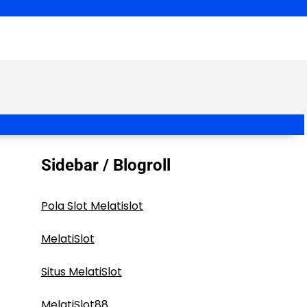
Sidebar / Blogroll
Pola Slot Melatislot
MelatiSlot
Situs MelatiSlot
MelatiSlot88