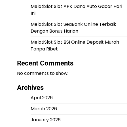
MelatiSlot Slot APK Dana Auto Gacor Hari
Ini
MelatiSlot Slot SeaBank Online Terbaik
Dengan Bonus Harian
MelatiSlot Slot BSI Online Deposit Murah
Tanpa Ribet
Recent Comments
No comments to show.
Archives
April 2026
March 2026
January 2026