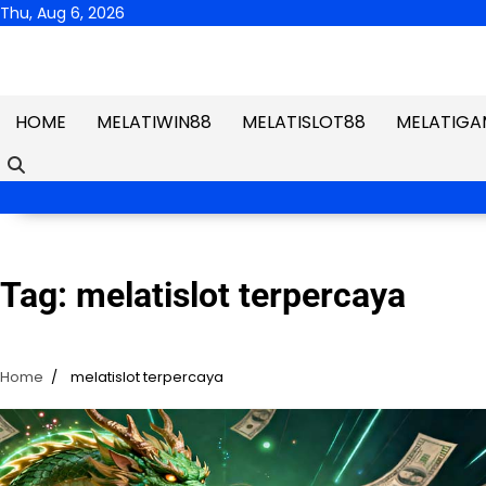
Skip
Thu, Aug 6, 2026
to
content
HOME
MELATIWIN88
MELATISLOT88
MELATIGA
Tag:
melatislot terpercaya
Home
melatislot terpercaya