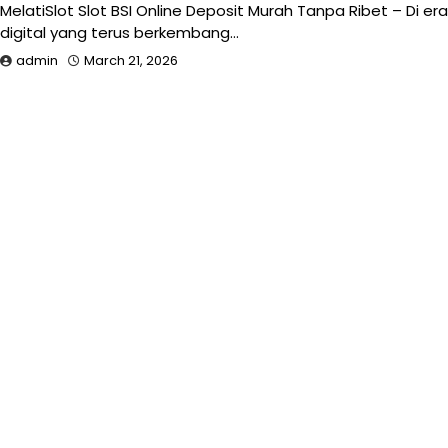
MelatiSlot Slot BSI Online Deposit Murah Tanpa Ribet – Di era
digital yang terus berkembang…
admin
March 21, 2026