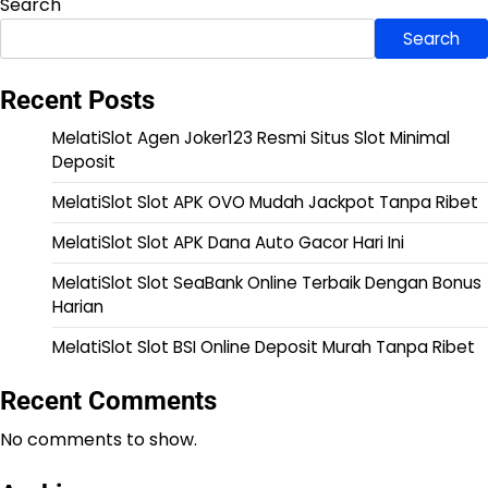
Search
Search
Recent Posts
MelatiSlot Agen Joker123 Resmi Situs Slot Minimal
Deposit
MelatiSlot Slot APK OVO Mudah Jackpot Tanpa Ribet
MelatiSlot Slot APK Dana Auto Gacor Hari Ini
MelatiSlot Slot SeaBank Online Terbaik Dengan Bonus
Harian
MelatiSlot Slot BSI Online Deposit Murah Tanpa Ribet
Recent Comments
No comments to show.