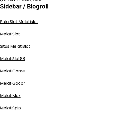
Sidebar / Blogroll
Pola Slot Melatislot
MelatiSlot
Situs MelatiSlot
MelatiSlot88
MelatiGame
MelatiGacor
MelatiMax
MelatiSpin