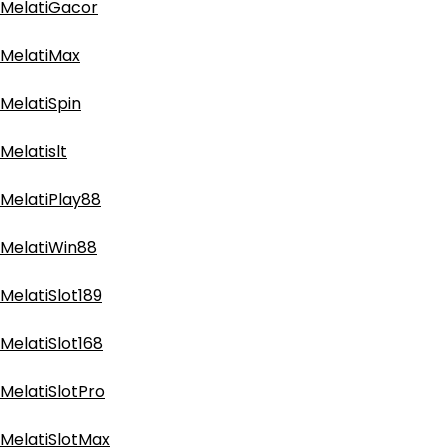
MelatiGacor
MelatiMax
MelatiSpin
Melatislt
MelatiPlay88
MelatiWin88
MelatiSlot189
MelatiSlot168
MelatiSlotPro
MelatiSlotMax