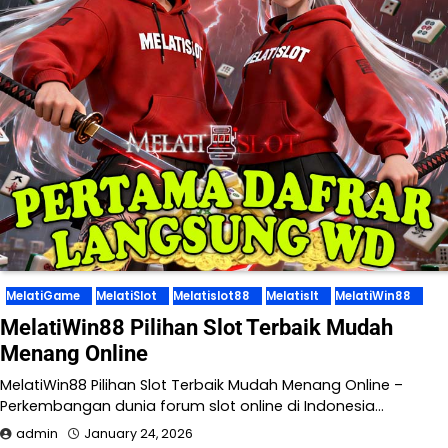
MelatiGame
MelatiSlot
Melatislot88
Melatislt
MelatiWin88
MelatiWin88 Pilihan Slot Terbaik Mudah
Menang Online
MelatiWin88 Pilihan Slot Terbaik Mudah Menang Online –
Perkembangan dunia forum slot online di Indonesia…
admin
January 24, 2026