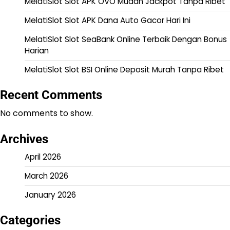
MelatiSlot Slot APK OVO Mudah Jackpot Tanpa Ribet
MelatiSlot Slot APK Dana Auto Gacor Hari Ini
MelatiSlot Slot SeaBank Online Terbaik Dengan Bonus
Harian
MelatiSlot Slot BSI Online Deposit Murah Tanpa Ribet
Recent Comments
No comments to show.
Archives
April 2026
March 2026
January 2026
Categories