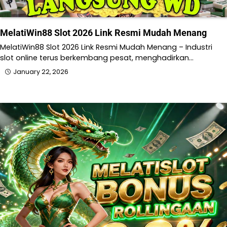
MelatiWin88 Slot 2026 Link Resmi Mudah Menang
MelatiWin88 Slot 2026 Link Resmi Mudah Menang – Industri
slot online terus berkembang pesat, menghadirkan…
January 22, 2026