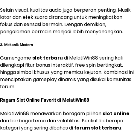
Selain visual, kualitas audio juga berperan penting. Musik
latar dan efek suara dirancang untuk meningkatkan
fokus dan sensasi bermain. Dengan demikian,
pengalaman bermain menjadi lebih menyenangkan.
3. Mekanik Modern
Game-game
slot terbaru
di MelatiWin88 sering kali
dilengkapi fitur bonus interaktif, free spin bertingkat,
hingga simbol khusus yang memicu kejutan. Kombinasi ini
menciptakan gameplay dinamis yang disukai komunitas
forum.
Ragam Slot Online Favorit di MelatiWin88
MelatiWin88 menawarkan beragam pilihan
slot online
dari berbagai tema dan volatilitas. Berikut beberapa
kategori yang sering dibahas di
forum slot terbaru
: