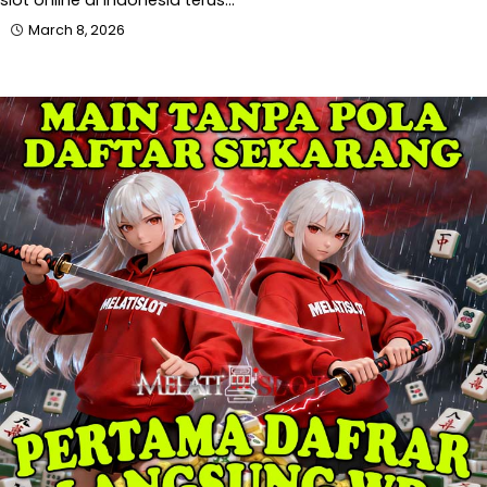
slot online di Indonesia terus…
March 8, 2026