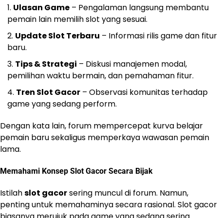
Ulasan Game
– Pengalaman langsung membantu
pemain lain memilih slot yang sesuai.
Update Slot Terbaru
– Informasi rilis game dan fitur
baru.
Tips & Strategi
– Diskusi manajemen modal,
pemilihan waktu bermain, dan pemahaman fitur.
Tren Slot Gacor
– Observasi komunitas terhadap
game yang sedang perform.
Dengan kata lain, forum mempercepat kurva belajar
pemain baru sekaligus memperkaya wawasan pemain
lama.
Memahami Konsep Slot Gacor Secara Bijak
Istilah
slot gacor
sering muncul di forum. Namun,
penting untuk memahaminya secara rasional. Slot gacor
biasanya merujuk pada game yang sedang sering