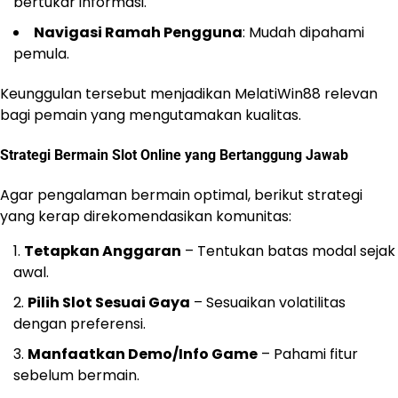
bertukar informasi.
Navigasi Ramah Pengguna
: Mudah dipahami
pemula.
Keunggulan tersebut menjadikan MelatiWin88 relevan
bagi pemain yang mengutamakan kualitas.
Strategi Bermain Slot Online yang Bertanggung Jawab
Agar pengalaman bermain optimal, berikut strategi
yang kerap direkomendasikan komunitas:
Tetapkan Anggaran
– Tentukan batas modal sejak
awal.
Pilih Slot Sesuai Gaya
– Sesuaikan volatilitas
dengan preferensi.
Manfaatkan Demo/Info Game
– Pahami fitur
sebelum bermain.