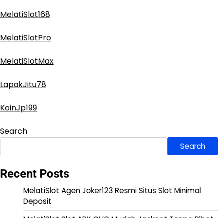
MelatiSlot168
MelatiSlotPro
MelatiSlotMax
LapakJitu78
KoinJp199
Search
Search
Recent Posts
MelatiSlot Agen Joker123 Resmi Situs Slot Minimal
Deposit