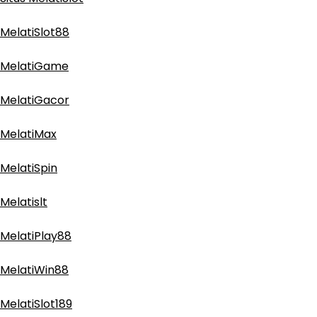
MelatiSlot88
MelatiGame
MelatiGacor
MelatiMax
MelatiSpin
Melatislt
MelatiPlay88
MelatiWin88
MelatiSlot189