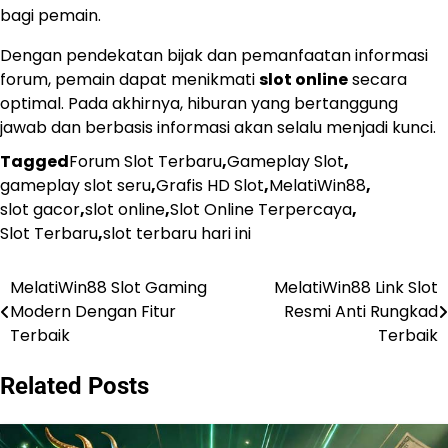
bagi pemain.
Dengan pendekatan bijak dan pemanfaatan informasi
forum, pemain dapat menikmati
slot online
secara
optimal. Pada akhirnya, hiburan yang bertanggung
jawab dan berbasis informasi akan selalu menjadi kunci.
Tagged
Forum Slot Terbaru
,
Gameplay Slot
,
gameplay slot seru
,
Grafis HD Slot
,
MelatiWin88
,
slot gacor
,
slot online
,
Slot Online Terpercaya
,
Slot Terbaru
,
slot terbaru hari ini
MelatiWin88 Slot Gaming
MelatiWin88 Link Slot
Post
Modern Dengan Fitur
Resmi Anti Rungkad
navigation
Terbaik
Terbaik
Related Posts